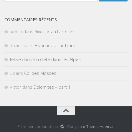
COMMENTAIRES RÉCENTS
admin
dans
Bivouac au Lac blanc
Rozier
dans
Bivouac au Lac blanc
fetive
dans
Fin d’été dans les Alpes
L
dans
Col des Mosses
Victor
dans
Dolomites – part 1
Fièrement propulsé par
- Conçu par
Thème Hueman