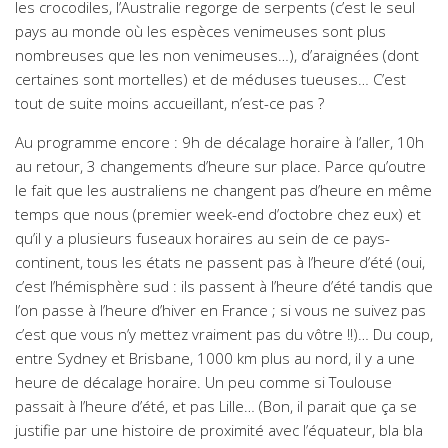
les crocodiles, l’Australie regorge de serpents (c’est le seul
pays au monde où les espèces venimeuses sont plus
nombreuses que les non venimeuses…), d’araignées (dont
certaines sont mortelles) et de méduses tueuses… C’est
tout de suite moins accueillant, n’est-ce pas ?
Au programme encore : 9h de décalage horaire à l’aller, 10h
au retour, 3 changements d’heure sur place. Parce qu’outre
le fait que les australiens ne changent pas d’heure en même
temps que nous (premier week-end d’octobre chez eux) et
qu’il y a plusieurs fuseaux horaires au sein de ce pays-
continent, tous les états ne passent pas à l’heure d’été (oui,
c’est l’hémisphère sud : ils passent à l’heure d’été tandis que
l’on passe à l’heure d’hiver en France ; si vous ne suivez pas
c’est que vous n’y mettez vraiment pas du vôtre !!)… Du coup,
entre Sydney et Brisbane, 1000 km plus au nord, il y a une
heure de décalage horaire. Un peu comme si Toulouse
passait à l’heure d’été, et pas Lille… (Bon, il parait que ça se
justifie par une histoire de proximité avec l’équateur, bla bla