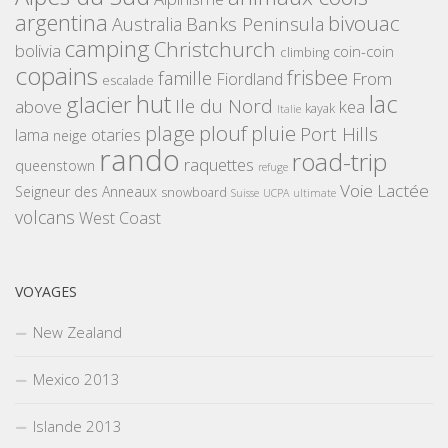
argentina
bivouac
Banks Peninsula
Australia
camping
Christchurch
bolivia
coin-coin
climbing
copains
frisbee
famille
From
Fiordland
escalade
hut
lac
glacier
Ile du Nord
above
kea
kayak
Italie
plouf
plage
pluie
Port Hills
lama
otaries
neige
rando
road-trip
raquettes
queenstown
refuge
Voie Lactée
Seigneur des Anneaux
snowboard
Suisse
UCPA
ultimate
volcans
West Coast
VOYAGES
New Zealand
Mexico 2013
Islande 2013