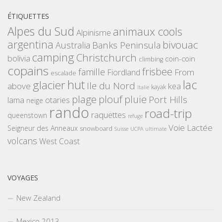
ÉTIQUETTES
Alpes du Sud
animaux cools
Alpinisme
argentina
bivouac
Banks Peninsula
Australia
camping
Christchurch
bolivia
coin-coin
climbing
copains
frisbee
famille
From
Fiordland
escalade
hut
lac
glacier
Ile du Nord
above
kea
kayak
Italie
plouf
plage
pluie
Port Hills
lama
otaries
neige
rando
road-trip
raquettes
queenstown
refuge
Voie Lactée
Seigneur des Anneaux
snowboard
Suisse
UCPA
ultimate
volcans
West Coast
VOYAGES
New Zealand
Mexico 2013