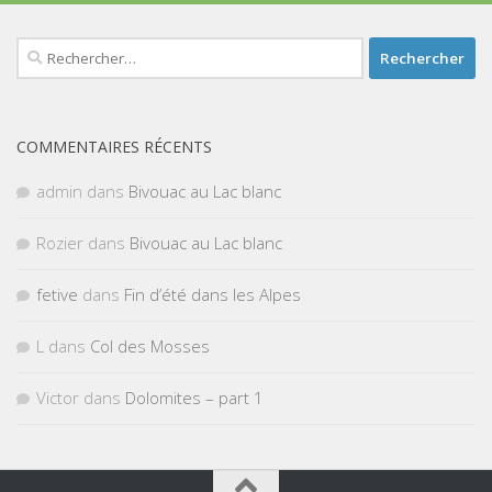
Rechercher :
COMMENTAIRES RÉCENTS
admin
dans
Bivouac au Lac blanc
Rozier
dans
Bivouac au Lac blanc
fetive
dans
Fin d’été dans les Alpes
L
dans
Col des Mosses
Victor
dans
Dolomites – part 1