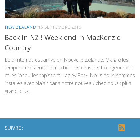
NEW ZEALAND
16 SEPTEMBRE 2015
Back in NZ ! Week-end in MacKenzie
Country
Le printemps est arrivé en Nouvelle-Zélande. Malgré les
températures encore fraiches, les cerisiers bourgeonnent
et les jonquilles tapissent Hagley Park. Nous nous sommes
installés avec plaisir dans notre nouveau chez nous : plus
grand, plus...
SUIVRE :