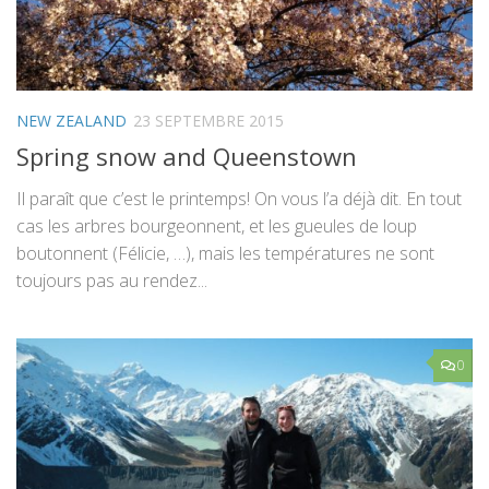
NEW ZEALAND
23 SEPTEMBRE 2015
Spring snow and Queenstown
Il paraît que c’est le printemps! On vous l’a déjà dit. En tout
cas les arbres bourgeonnent, et les gueules de loup
boutonnent (Félicie, …), mais les températures ne sont
toujours pas au rendez...
0