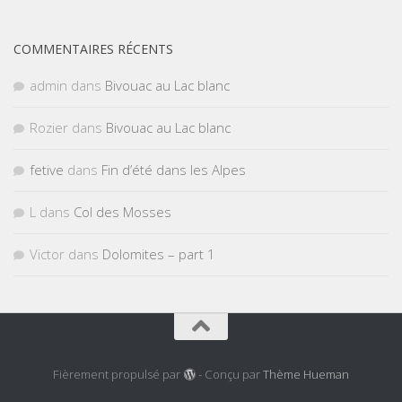
COMMENTAIRES RÉCENTS
admin
dans
Bivouac au Lac blanc
Rozier
dans
Bivouac au Lac blanc
fetive
dans
Fin d’été dans les Alpes
L
dans
Col des Mosses
Victor
dans
Dolomites – part 1
Fièrement propulsé par
- Conçu par
Thème Hueman