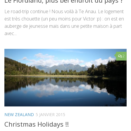
Le road-trip continue ! Nous voilà à Te Anau. Le logement
est très chouette (un peu moins pour Victor :p) : on est en
auberge de jeunesse mais dans une petite maison à part
avec...
2
NEW ZEALAND
5 JANVIER 2015
Christmas Holidays !!