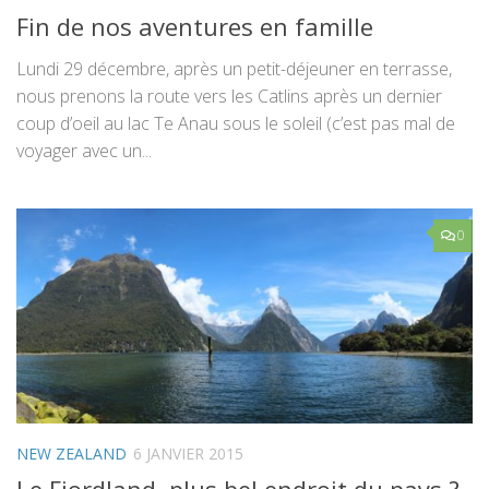
Fin de nos aventures en famille
Lundi 29 décembre, après un petit-déjeuner en terrasse,
nous prenons la route vers les Catlins après un dernier
coup d’oeil au lac Te Anau sous le soleil (c’est pas mal de
voyager avec un...
0
NEW ZEALAND
6 JANVIER 2015
Le Fiordland, plus bel endroit du pays ?