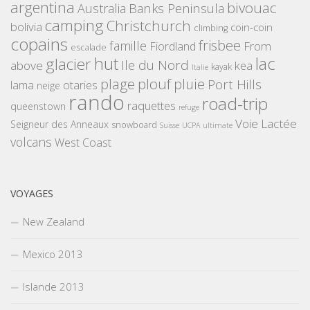
argentina
bivouac
Banks Peninsula
Australia
camping
Christchurch
bolivia
coin-coin
climbing
copains
frisbee
famille
From
Fiordland
escalade
hut
lac
glacier
Ile du Nord
above
kea
kayak
Italie
plouf
plage
pluie
Port Hills
lama
otaries
neige
rando
road-trip
raquettes
queenstown
refuge
Voie Lactée
Seigneur des Anneaux
snowboard
Suisse
UCPA
ultimate
volcans
West Coast
VOYAGES
New Zealand
Mexico 2013
Islande 2013