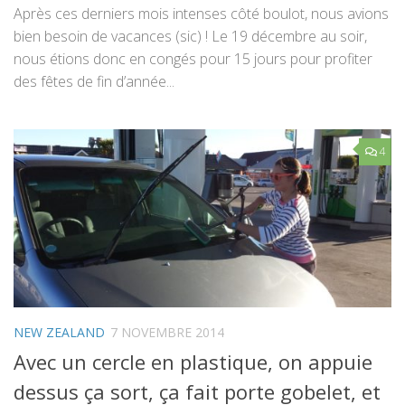
Après ces derniers mois intenses côté boulot, nous avions
bien besoin de vacances (sic) ! Le 19 décembre au soir,
nous étions donc en congés pour 15 jours pour profiter
des fêtes de fin d’année...
4
NEW ZEALAND
7 NOVEMBRE 2014
Avec un cercle en plastique, on appuie
dessus ça sort, ça fait porte gobelet, et