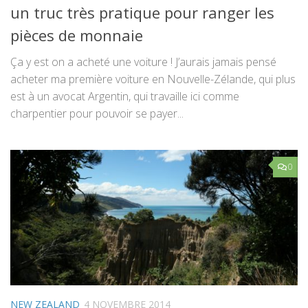
un truc très pratique pour ranger les
pièces de monnaie
Ça y est on a acheté une voiture ! J’aurais jamais pensé
acheter ma première voiture en Nouvelle-Zélande, qui plus
est à un avocat Argentin, qui travaille ici comme
charpentier pour pouvoir se payer...
0
NEW ZEALAND
4 NOVEMBRE 2014