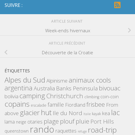
SUIVRE :
ARTICLE SUIVANT
Week-ends hivernaux
ARTICLE PRÉCÉDENT
Découverte de la Croatie
ÉTIQUETTES
Alpes du Sud
animaux cools
Alpinisme
argentina
bivouac
Banks Peninsula
Australia
camping
Christchurch
bolivia
coin-coin
climbing
copains
frisbee
famille
From
Fiordland
escalade
hut
lac
glacier
Ile du Nord
above
kea
kayak
Italie
plouf
plage
pluie
Port Hills
lama
otaries
neige
rando
road-trip
raquettes
queenstown
refuge