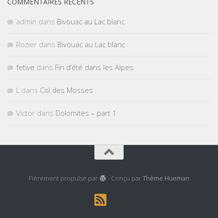
COMMENTAIRES RÉCENTS
admin
dans
Bivouac au Lac blanc
Rozier
dans
Bivouac au Lac blanc
fetive
dans
Fin d’été dans les Alpes
L
dans
Col des Mosses
Victor
dans
Dolomites – part 1
Fièrement propulsé par
- Conçu par
Thème Hueman