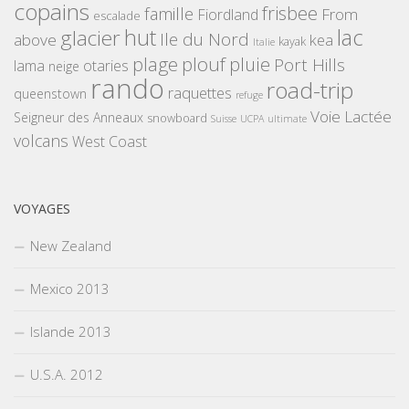
copains
frisbee
famille
From
Fiordland
escalade
hut
lac
glacier
Ile du Nord
above
kea
kayak
Italie
plouf
plage
pluie
Port Hills
lama
otaries
neige
rando
road-trip
raquettes
queenstown
refuge
Voie Lactée
Seigneur des Anneaux
snowboard
Suisse
UCPA
ultimate
volcans
West Coast
VOYAGES
New Zealand
Mexico 2013
Islande 2013
U.S.A. 2012