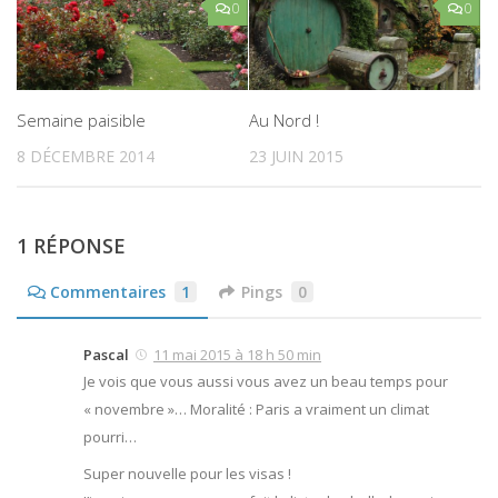
0
0
Semaine paisible
Au Nord !
8 DÉCEMBRE 2014
23 JUIN 2015
1 RÉPONSE
Commentaires
1
Pings
0
Pascal
11 mai 2015 à 18 h 50 min
Je vois que vous aussi vous avez un beau temps pour
« novembre »… Moralité : Paris a vraiment un climat
pourri…
Super nouvelle pour les visas !