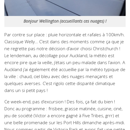
Bonjour Wellington (accueillants ces nuages) !
Par contre sur place : pluie horizontale et rafales à 100km/h.
Classique Welly… C’est dans des moments comme ça que je
ne regrette pas notre décision d’avoir choisi Christchurch !
Le lendemain, au décollage pour Auckland, la météo est
encore pire que la veille, j’étais un peu malade dans l’avion. A
Auckland j’ai également été accueillie par la météo typique de
la ville : chaud, ciel bleu avec des nuages menaçants et
quelques averses. C’est rigolo cette disparité climatique
dans un si petit pays !
Ce week-end, pas d’excursion ! Des fois, ça fait du bien !
Donc au programme : frisbee, grasse matinée, cuisine, ciné,
jeu de société (Victor a encore gagné à Five Tribes, grrr) et
une belle promenade sur les Port Hills dimanche après-midi.
Nous sommes partis de Victoria Park et avons fait une petite