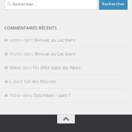
Rechercher :
COMMENTAIRES RÉCENTS
admin
dans
Bivouac au Lac blanc
Rozier
dans
Bivouac au Lac blanc
fetive
dans
Fin d’été dans les Alpes
L
dans
Col des Mosses
Victor
dans
Dolomites – part 1