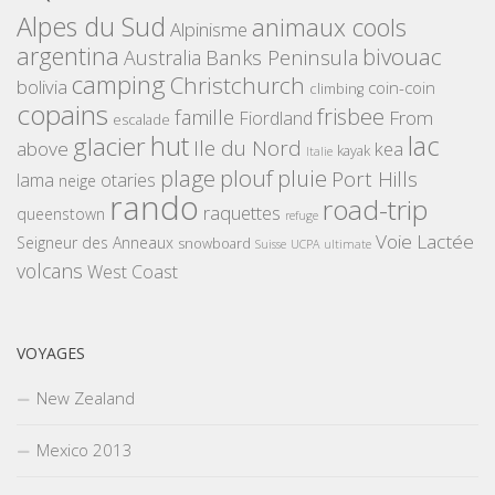
Alpes du Sud
animaux cools
Alpinisme
argentina
bivouac
Banks Peninsula
Australia
camping
Christchurch
bolivia
coin-coin
climbing
copains
frisbee
famille
From
Fiordland
escalade
hut
lac
glacier
Ile du Nord
above
kea
kayak
Italie
plouf
plage
pluie
Port Hills
lama
otaries
neige
rando
road-trip
raquettes
queenstown
refuge
Voie Lactée
Seigneur des Anneaux
snowboard
Suisse
UCPA
ultimate
volcans
West Coast
VOYAGES
New Zealand
Mexico 2013