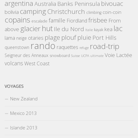
argentina
bivouac
Banks Peninsula
Australia
camping
Christchurch
bolivia
coin-coin
climbing
copains
frisbee
famille
From
Fiordland
escalade
hut
lac
glacier
Ile du Nord
above
kea
kayak
Italie
plouf
plage
pluie
Port Hills
lama
otaries
neige
rando
road-trip
raquettes
queenstown
refuge
Voie Lactée
Seigneur des Anneaux
snowboard
Suisse
UCPA
ultimate
volcans
West Coast
VOYAGES
New Zealand
Mexico 2013
Islande 2013