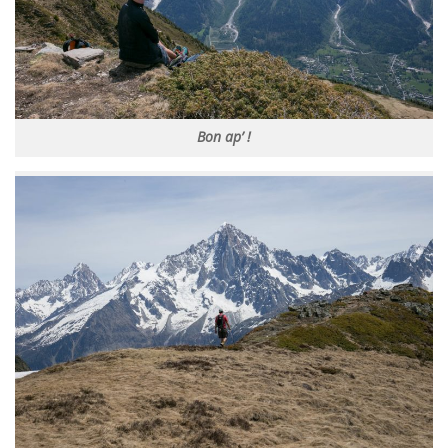
Bon ap’ !