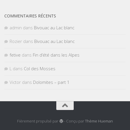
COMMENTAIRES RÉCENTS
admin
dans
Bivouac au Lac blanc
Rozier
dans
Bivouac au Lac blanc
fetive
dans
Fin d’été dans les Alpes
L
dans
Col des Mosses
Victor
dans
Dolomites – part 1
Fièrement propulsé par
- Conçu par
Thème Hueman