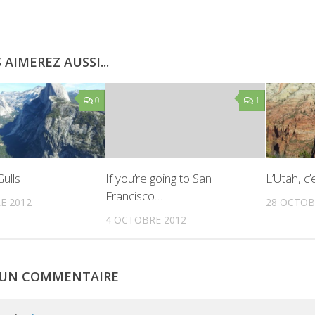
 AIMEREZ AUSSI...
0
1
Gulls
If you’re going to San
L’Utah, c’
Francisco…
E 2012
28 OCTOB
4 OCTOBRE 2012
R UN COMMENTAIRE