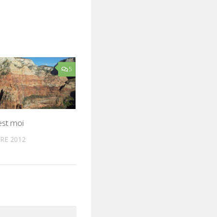
5
est moi
RE 2012