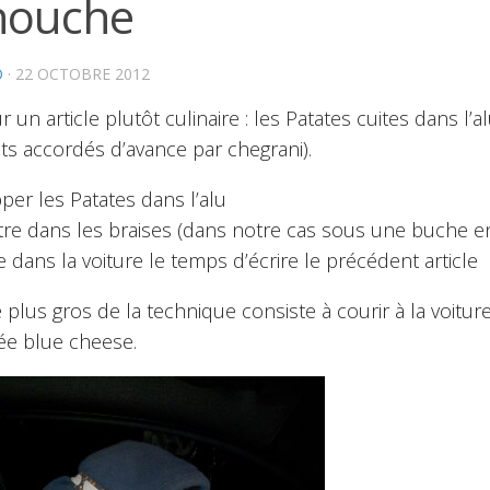
ouche
O
·
22 OCTOBRE 2012
ur un article plutôt culinaire : les Patates cuites dans l
its accordés d’avance par chegrani).
per les Patates dans l’alu
tre dans les braises (dans notre cas sous une buche e
e dans la voiture le temps d’écrire le précédent article
e plus gros de la technique consiste à courir à la voitu
ée blue cheese.