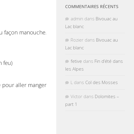
COMMENTAIRES RÉCENTS
admin
dans
Bivouac au
Lac blanc
’alu façon manouche.
Rozier
dans
Bivouac au
Lac blanc
fetive
dans
Fin d’été dans
n feu)
les Alpes
L
dans
Col des Mosses
re pour aller manger
Victor
dans
Dolomites –
part 1