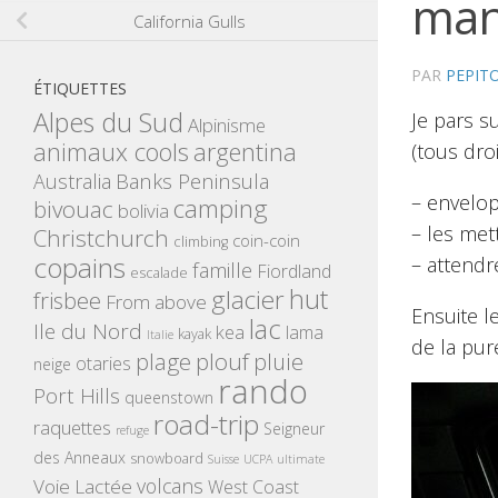
man
California Gulls
PAR
PEPIT
ÉTIQUETTES
Alpes du Sud
Je pars s
Alpinisme
animaux cools
argentina
(tous dro
Banks Peninsula
Australia
– envelop
camping
bivouac
bolivia
– les met
Christchurch
coin-coin
climbing
copains
– attendr
famille
Fiordland
escalade
hut
glacier
frisbee
From above
Ensuite l
lac
Ile du Nord
kea
lama
kayak
Italie
de la pur
plouf
plage
pluie
otaries
neige
rando
Port Hills
queenstown
road-trip
raquettes
Seigneur
refuge
des Anneaux
snowboard
Suisse
UCPA
ultimate
volcans
Voie Lactée
West Coast