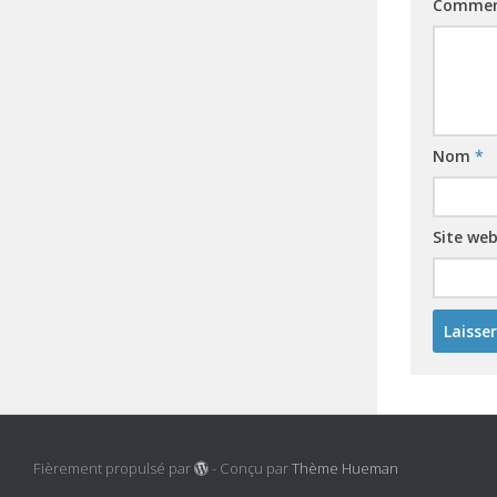
Commen
Nom
*
Site we
Fièrement propulsé par
- Conçu par
Thème Hueman