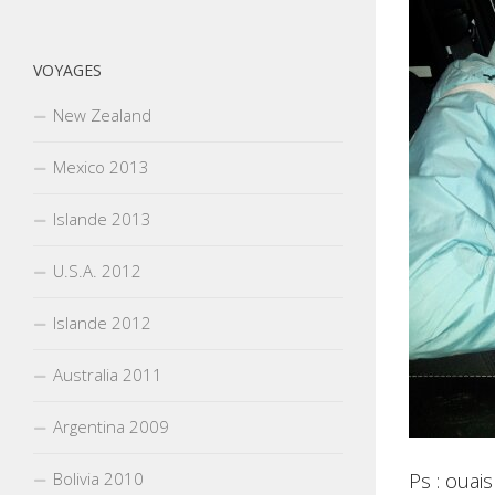
VOYAGES
New Zealand
Mexico 2013
Islande 2013
U.S.A. 2012
Islande 2012
Australia 2011
Argentina 2009
Bolivia 2010
Ps : ouais 