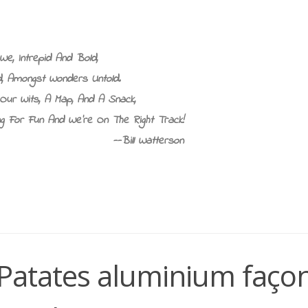
We, Intrepid And Bold,
d, Amongst Wonders Untold.
Our Wits, A Map, And A Snack,
g For Fun And We’re On The Right Track!
--Bill Watterson
 Patates aluminium faço