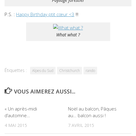
Paysage forestier
P.S. :
Happy Birthday ptit cœur <3
!!!
What what ?
Étiquettes :
Alpes du Sud
Christchurch
rando
VOUS AIMEREZ AUSSI...
2
3
« Un après-midi
Noël au balcon, Pâques
d’automne…
au… balcon aussi !
4 MAI 2015
7 AVRIL 2015