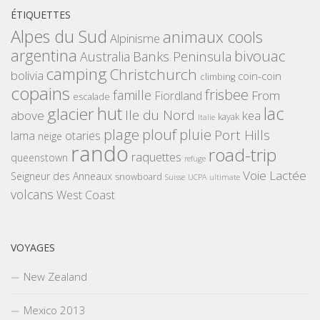
ÉTIQUETTES
Alpes du Sud
animaux cools
Alpinisme
argentina
bivouac
Banks Peninsula
Australia
camping
Christchurch
bolivia
coin-coin
climbing
copains
frisbee
famille
From
Fiordland
escalade
hut
lac
glacier
Ile du Nord
above
kea
kayak
Italie
plouf
plage
pluie
Port Hills
lama
otaries
neige
rando
road-trip
raquettes
queenstown
refuge
Voie Lactée
Seigneur des Anneaux
snowboard
Suisse
UCPA
ultimate
volcans
West Coast
VOYAGES
New Zealand
Mexico 2013