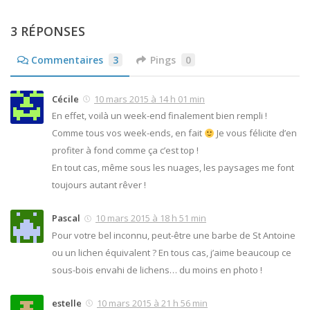
3 RÉPONSES
Commentaires
3
Pings
0
Cécile
10 mars 2015 à 14 h 01 min
En effet, voilà un week-end finalement bien rempli !
Comme tous vos week-ends, en fait
Je vous félicite d’en
profiter à fond comme ça c’est top !
En tout cas, même sous les nuages, les paysages me font
toujours autant rêver !
Pascal
10 mars 2015 à 18 h 51 min
Pour votre bel inconnu, peut-être une barbe de St Antoine
ou un lichen équivalent ? En tous cas, j’aime beaucoup ce
sous-bois envahi de lichens… du moins en photo !
estelle
10 mars 2015 à 21 h 56 min