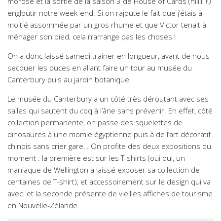
morose et la sortie de la saison 3 de House of Cards (hiiiiii !!)
engloutir notre week-end. Si on rajoute le fait que j’étais à
moitié assommée par un gros rhume et que Victor tenait à
ménager son pied, cela n’arrange pas les choses !
On a donc laissé samedi trainer en longueur, avant de nous
secouer les puces en allant faire un tour au musée du
Canterbury puis au jardin botanique.
Le musée du Canterbury a un côté très déroutant avec ses
salles qui sautent du coq à l’âne sans prévenir. En effet, côté
collection permanente, on passe des squelettes de
dinosaures à une momie égyptienne puis à de l’art décoratif
chinois sans crier gare… On profite des deux expositions du
moment : la première est sur les T-shirts (oui oui, un
maniaque de Wellington a laissé exposer sa collection de
centaines de T-shirt), et accessoirement sur le design qui va
avec et la seconde présente de vieilles affiches de tourisme
en Nouvelle-Zélande.