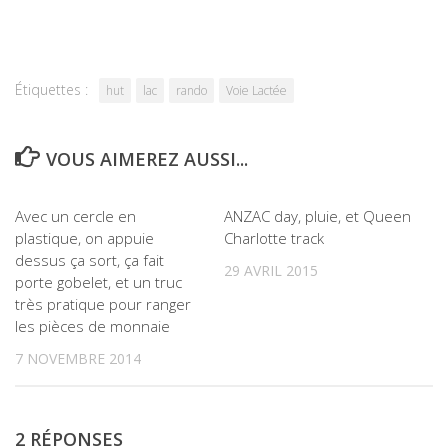
Étiquettes :
hut
lac
rando
Voie Lactée
VOUS AIMEREZ AUSSI...
4
0
Avec un cercle en
ANZAC day, pluie, et Queen
plastique, on appuie
Charlotte track
dessus ça sort, ça fait
29 AVRIL 2015
porte gobelet, et un truc
très pratique pour ranger
les pièces de monnaie
7 NOVEMBRE 2014
2 RÉPONSES