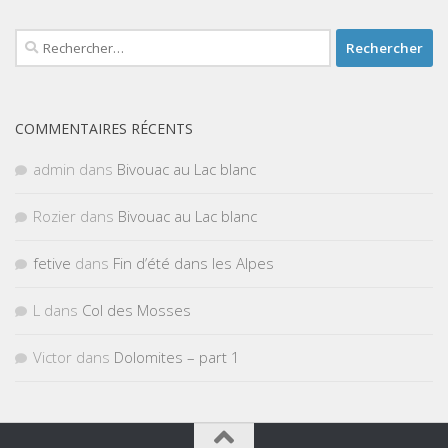
Rechercher :
COMMENTAIRES RÉCENTS
admin
dans
Bivouac au Lac blanc
Rozier
dans
Bivouac au Lac blanc
fetive
dans
Fin d’été dans les Alpes
L
dans
Col des Mosses
Victor
dans
Dolomites – part 1