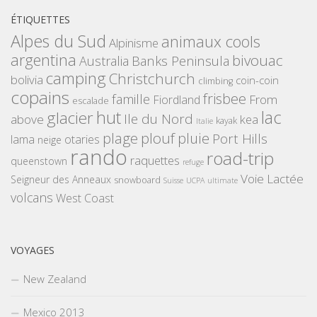
ÉTIQUETTES
Alpes du Sud
animaux cools
Alpinisme
argentina
bivouac
Banks Peninsula
Australia
camping
Christchurch
bolivia
coin-coin
climbing
copains
frisbee
famille
From
Fiordland
escalade
hut
lac
glacier
Ile du Nord
above
kea
kayak
Italie
plouf
plage
pluie
Port Hills
lama
otaries
neige
rando
road-trip
raquettes
queenstown
refuge
Voie Lactée
Seigneur des Anneaux
snowboard
Suisse
UCPA
ultimate
volcans
West Coast
VOYAGES
New Zealand
Mexico 2013