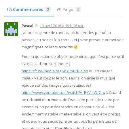
Commentaires
2
Pings
0
Pascal
19 avril 2016 à 19 h 36 min
J’adore ce genre de randos, où tu décides par où tu
passes, au nez et à la carte… et j’aime presque autant vos
magnifiques collants assortis
Pour la question de physique, je dirais que c’est parce qu’il
s’agissait d’eau surfondue (
https://fr.wikipedia.org/wiki/Surfusion
ou en images
(mieux vaut couper le son, sauf si on aime la musique
épique sur des images quasi-statiques)
https://www.youtube.com/watch?v=PkV_qD-7I-w
). Quand
on refroidit doucement de l’eau bien pure (de rosée par
exemple), on peut descendre en dessous de 0º. C’est
évidemment instable (méta-stable si on veut être précis),
et quand vous secouez la tente, vous lui permettez de
revenir à son état d’équilibre – de glace !