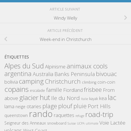
ARTICLE SUIVANT
Windy Welly
ARTICLE PRÉCÉDENT
Week-end in Christchurch
ÉTIQUETTES
Alpes du Sud
animaux cools
Alpinisme
argentina
bivouac
Banks Peninsula
Australia
camping
Christchurch
bolivia
coin-coin
climbing
copains
frisbee
famille
From
Fiordland
escalade
hut
lac
glacier
Ile du Nord
above
kea
kayak
Italie
plouf
plage
pluie
Port Hills
lama
otaries
neige
rando
road-trip
raquettes
queenstown
refuge
Voie Lactée
Seigneur des Anneaux
snowboard
Suisse
UCPA
ultimate
volcans
West Coast