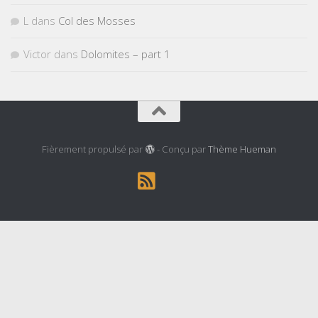
L
dans
Col des Mosses
Victor
dans
Dolomites – part 1
Fièrement propulsé par
- Conçu par
Thème Hueman