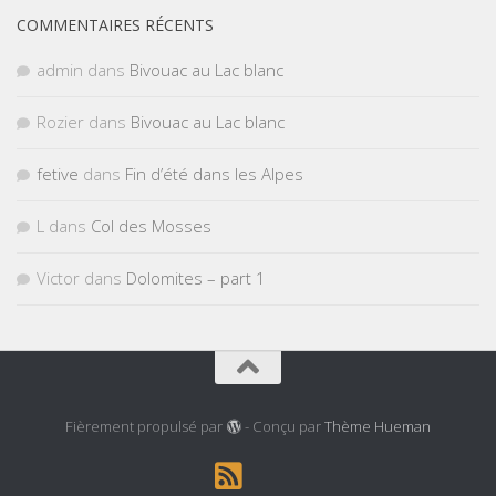
COMMENTAIRES RÉCENTS
admin
dans
Bivouac au Lac blanc
Rozier
dans
Bivouac au Lac blanc
fetive
dans
Fin d’été dans les Alpes
L
dans
Col des Mosses
Victor
dans
Dolomites – part 1
Fièrement propulsé par
- Conçu par
Thème Hueman