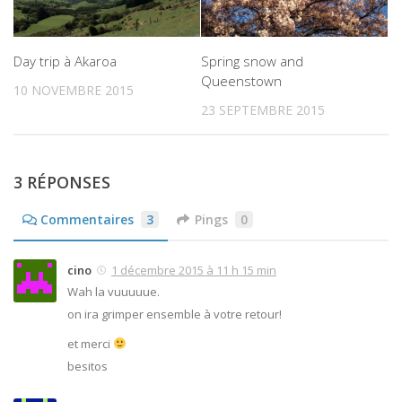
Day trip à Akaroa
Spring snow and
Queenstown
10 NOVEMBRE 2015
23 SEPTEMBRE 2015
3 RÉPONSES
Commentaires
3
Pings
0
cino
1 décembre 2015 à 11 h 15 min
Wah la vuuuuue.
on ira grimper ensemble à votre retour!
et merci
besitos