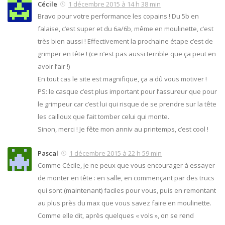
Cécile
1 décembre 2015 à 14 h 38 min
Bravo pour votre performance les copains ! Du 5b en
falaise, c’est super et du 6a/6b, même en moulinette, c’est
très bien aussi ! Effectivement la prochaine étape c’est de
grimper en tête ! (ce n’est pas aussi terrible que ça peut en
avoir l’air !)
En tout cas le site est magnifique, ça a dû vous motiver !
PS: le casque c’est plus important pour l’assureur que pour
le grimpeur car c’est lui qui risque de se prendre sur la tête
les cailloux que fait tomber celui qui monte.
Sinon, merci ! Je fête mon anniv au printemps, c’est cool !
Pascal
1 décembre 2015 à 22 h 59 min
Comme Cécile, je ne peux que vous encourager à essayer
de monter en tête : en salle, en commençant par des trucs
qui sont (maintenant) faciles pour vous, puis en remontant
au plus près du max que vous savez faire en moulinette.
Comme elle dit, après quelques « vols », on se rend