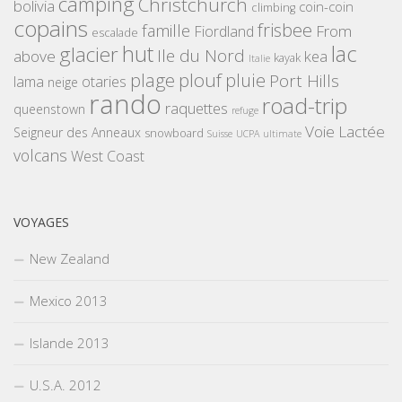
camping
Christchurch
bolivia
coin-coin
climbing
copains
frisbee
famille
From
Fiordland
escalade
hut
lac
glacier
Ile du Nord
above
kea
kayak
Italie
plouf
plage
pluie
Port Hills
lama
otaries
neige
rando
road-trip
raquettes
queenstown
refuge
Voie Lactée
Seigneur des Anneaux
snowboard
Suisse
UCPA
ultimate
volcans
West Coast
VOYAGES
New Zealand
Mexico 2013
Islande 2013
U.S.A. 2012